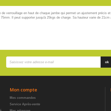
de verrouillage en haut de chaque jambe qui permet un ajustement précis et i
e 75mm. Il peut supporter jusqu'à 25kgs de charge. Sa hauteur varie de 21cm
ok
Mon compte
Mes commandes
Service Après-vente
té
Mes adresses