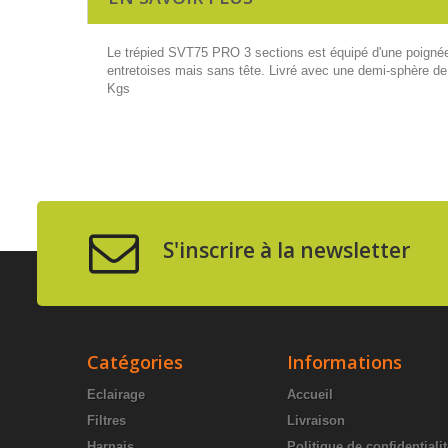
Le trépied SVT75 PRO 3 sections est équipé d'une poignée 
entretoises mais sans tête. Livré avec une demi-sphère d
Kgs
S'inscrire à la newsletter
Catégories
Informations
Eclairage
Accueil
Filtres
Livraison
Harnais
Politique de confidentiali