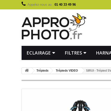
Appelez-nous au :
01 40 33 49 96
ECLAIRAGE
FILTRES
HARNA
Trépieds
Trépieds VIDEO
SIRUI - Trépied S