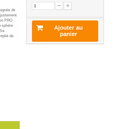
oignée de
ajustement
sion PRO
i-sphère
Ajouter au
 Sa
panier
eplié de